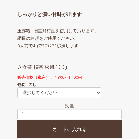
しっかりと濃い甘味が出ます
玉露粉 - 旧星野村産を使用しております。
網目の急須をご使用ください。
3人前で4gで70℃ 30秒浸します
八女茶 粉茶 松風 100g
販売価格（税込）： 1,300～1,400円
包装、のし
：
数 量
カートに入れる